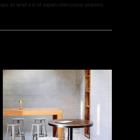
sque sit amet est et sapien ullamcorper pharetra.