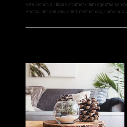
ante. Donec eu libero sit amet quam egestas semper.
Vestibulum erat wisi, condimentum sed, commodo vita
Related products