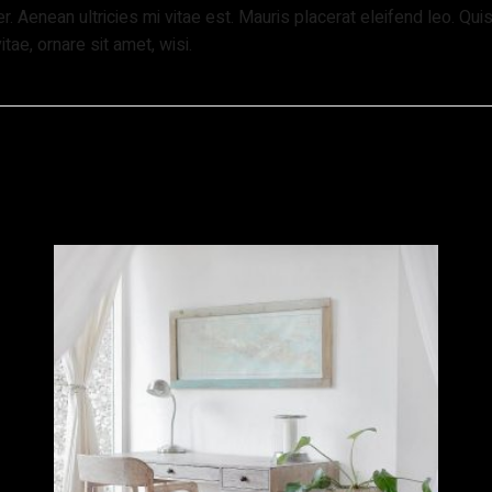
 Aenean ultricies mi vitae est. Mauris placerat eleifend leo. Qui
e, ornare sit amet, wisi.