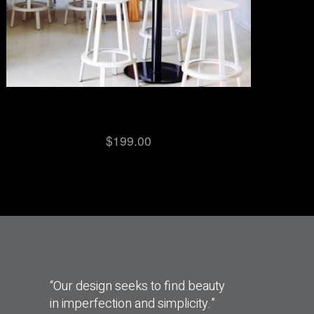
Coffee Table Set
$
199.00
“Our design seeks to find beauty
in imperfection and simplicity.”