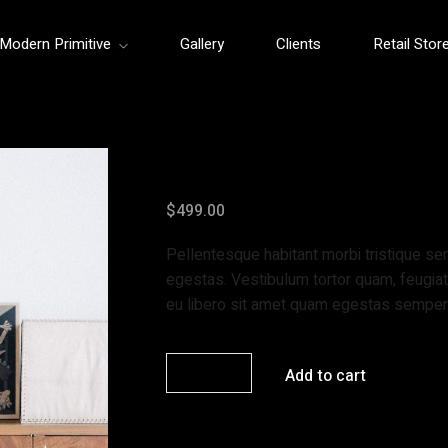
Modern Primitive
Gallery
Clients
Retail Stor
Provence Style So
$
499.00
Pellentesque habitant morbi tristique s
egestas. Vestibulum tortor quam, feugiat 
eu libero sit amet quam egestas semper
Add to cart