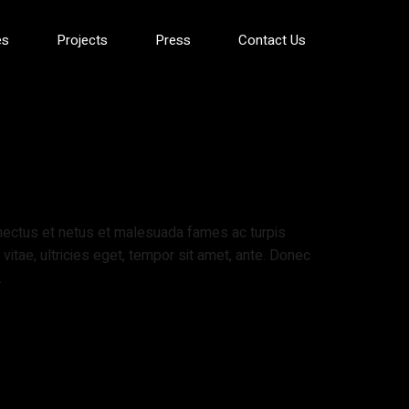
es
Projects
Press
Contact Us
fa
enectus et netus et malesuada fames ac turpis
vitae, ultricies eget, tempor sit amet, ante. Donec
.