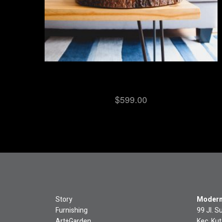
Leather Sofa
$
599.00
Story
Modern 
Furnishing
99 Jl. S
Art+Garden
Kec. Ku