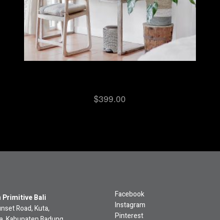
Wooden Table
$
399.00
Facebook
Primitive Bali
Instagram
unset Road, Kuta,
Pinterest
ta, Kabupaten Badung,