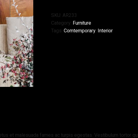
SKU:
AR233
Category:
Furniture
Tags:
Comtemporary
,
Interior
tus et malesuada fames ac turpis egestas. Vestibulum tortor quam,